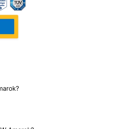
marok?