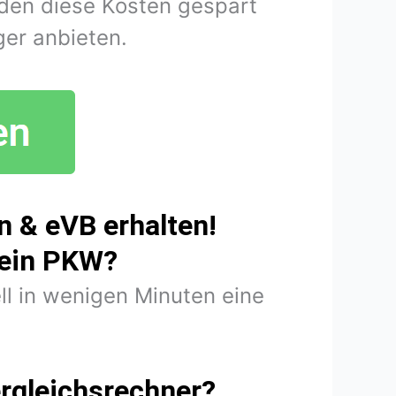
den diese Kosten gespart
er anbieten.
 & eVB erhalten!
mein PKW?
ll in wenigen Minuten eine
rgleichsrechner?