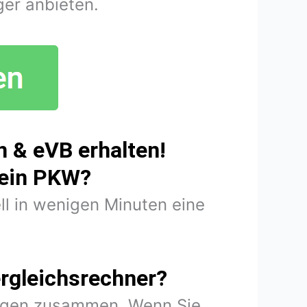
er anbieten.
 & eVB erhalten!
mein PKW?
ll in wenigen Minuten eine
rgleichsrechner?
rungen zusammen. Wenn Sie