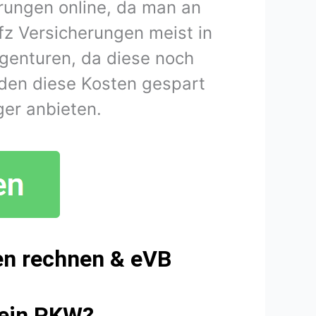
rungen online, da man an
fz Versicherungen meist in
agenturen, da diese noch
den diese Kosten gespart
er anbieten.
en rechnen & eVB
mein PKW?